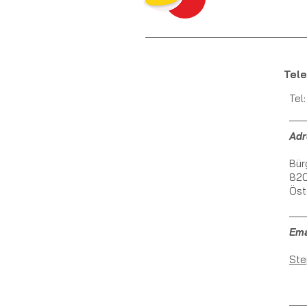
Tel
Tel
Adr
Bür
820
Öst
Ema
Ste