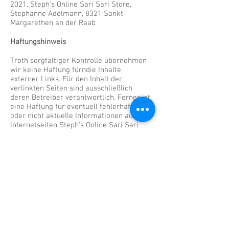
2021, Steph's Online Sari Sari Store,
Stephanne Adelmann, 8321 Sankt
Margarethen an der Raab
Haftungshinweis
Troth sorgfältiger Kontrolle übernehmen
wir keine Haftung fürndie Inhalte
externer Links. Für den Inhalt der
verlinkten Seiten sind ausschließlich
deren Betreiber verantwortlich. Ferner ist
eine Haftung für eventuell fehlerhafte
oder nicht aktuelle Informationen auf den
Internetseiten Steph's Online Sari Sari
Store ausgeschlossen.
Urheberrechte
Alle Inhalte dieser Internetseite
unterliegen dem Urheberrecht. Sie dürfen
nicht ohne schriftliche Genehmigung von
Steph's Online Sari Sari Store - weder
privat noch kommerziell -
weiterverwendet werden.